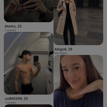
Marko
,
23
Toronto
Abigail
,
26
Montréal
os866399
,
20
Toronto