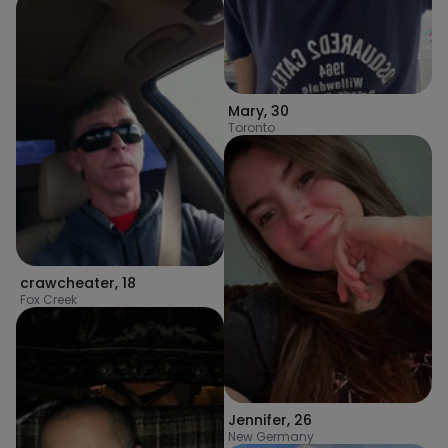
Mary
,
30
Toronto
crawcheater
,
18
Fox Creek
Jennifer
,
26
New Germany