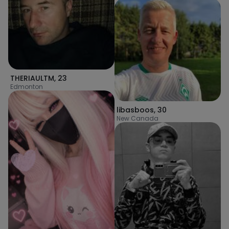
THERIAULTM
,
23
Edmonton
libasboos
,
30
New Canada