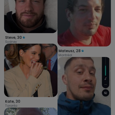
Steve
,
30
Sydney
Mateusz
,
28
Montréal
Kate
,
30
Toronto