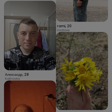
rami
,
20
Usatove
Александр
,
28
Kakhovka