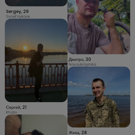
Sergey
,
29
Synel’nykove
Дмитро
,
30
Novoukrayinka
Сергей
,
21
Khotiv
Жека
,
28