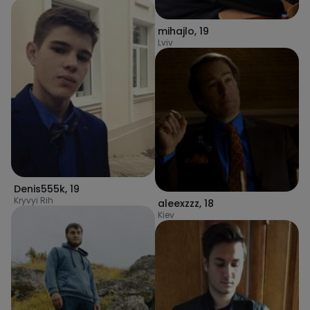
mihajlo
,
19
Lviv
Denis555k
,
19
Kryvyi Rih
aleexzzz
,
18
Kiev