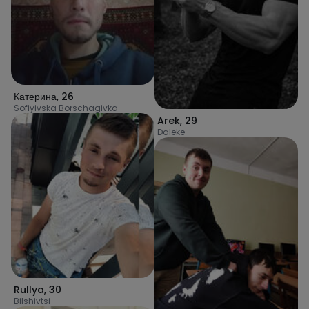
Катерина
,
26
Sofiyivska Borschagivka
Arek
,
29
Daleke
Rullya
,
30
Bilshivtsi