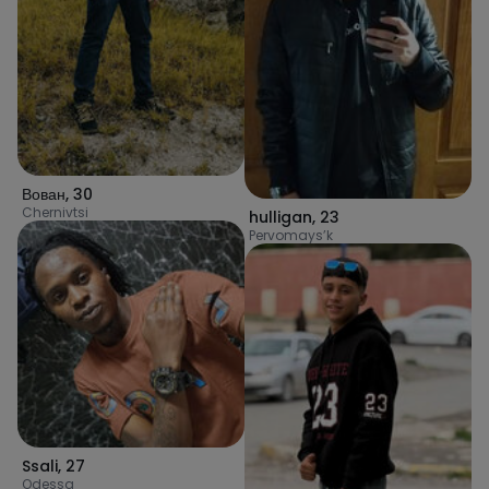
Вован
,
30
Chernivtsi
hulligan
,
23
Pervomays’k
Ssali
,
27
Odessa