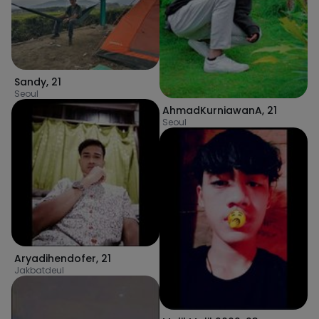
Sandy
,
21
Seoul
AhmadKurniawanA
,
21
Seoul
Aryadihendofer
,
21
Jakbatdeul