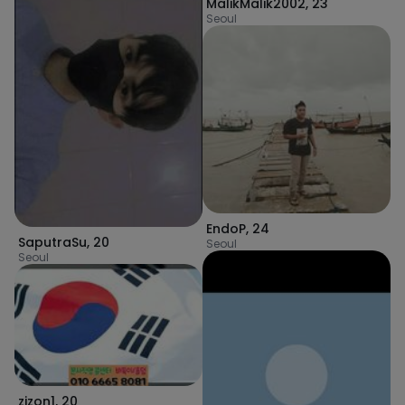
MalikMalik2002
,
23
Seoul
EndoP
,
24
SaputraSu
,
20
Seoul
Seoul
zizon1
,
20