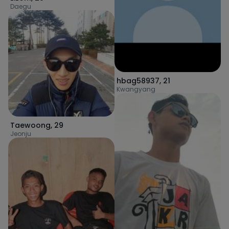
Daegu
hbag58937
,
21
Kwangyang
Taewoong
,
29
Jeonju