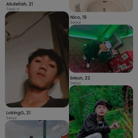
Abdellah
,
21
Tonji-ri
Nico
,
19
Seoul
bieun
,
22
Seoul
LokingG
,
21
Seoul