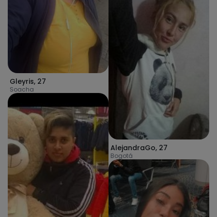
Gleyris
,
27
Soacha
AlejandraGo
,
27
Bogotá