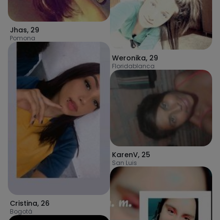
Jhas
,
29
Pomona
Weronika
,
29
Floridablanca
KarenV
,
25
San Luis
Cristina
,
26
Bogotá