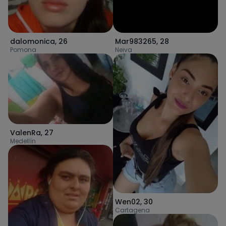
dalomonica
,
26
Mar983265
,
28
Pomona
Neiva
ValenRa
,
27
Medellín
Wen02
,
30
Cartagena