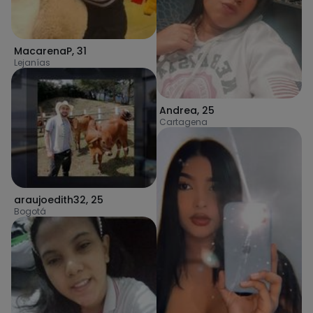
MacarenaP
,
31
Lejanías
Andrea
,
25
Cartagena
araujoedith32
,
25
Bogotá