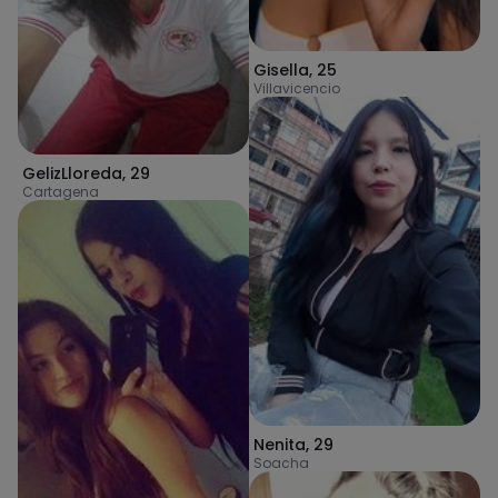
Gisella
,
25
Villavicencio
GelizLloreda
,
29
Cartagena
Nenita
,
29
Soacha