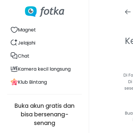
Magnet
K
Jelajahi
Chat
Kamera kecil langsung
Di F
Klub Bintang
Di
sese
Buka akun gratis dan
Bua
bisa bersenang-
senang