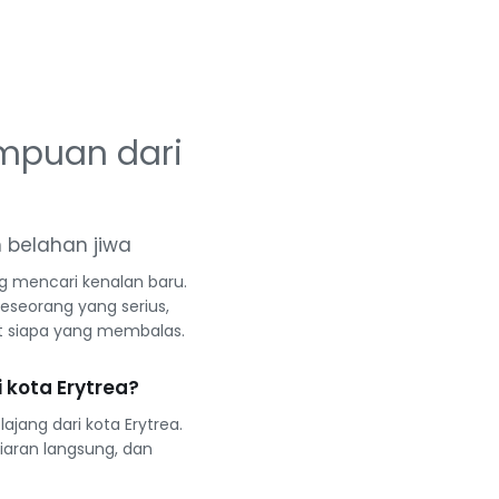
empuan dari
n belahan jiwa
ng mencari kenalan baru.
eseorang yang serius,
at siapa yang membalas.
 kota Erytrea?
ajang dari kota Erytrea.
iaran langsung, dan