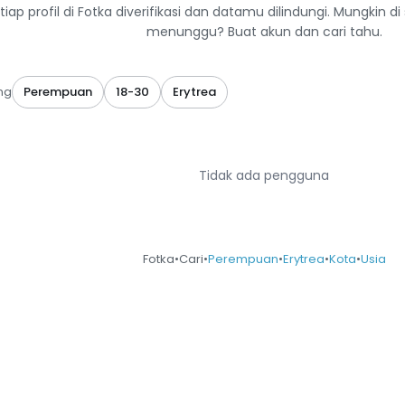
tiap profil di Fotka diverifikasi dan datamu dilindungi. Mungkin
menunggu? Buat akun dan cari tahu.
ng
Perempuan
18-30
Erytrea
Tidak ada pengguna
Fotka
•
Cari
•
Perempuan
•
Erytrea
•
Kota
•
Usia