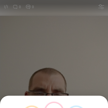
1/1
0
0