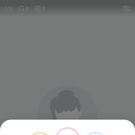
0/0
0
0