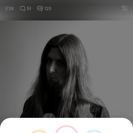
1/38
51
120