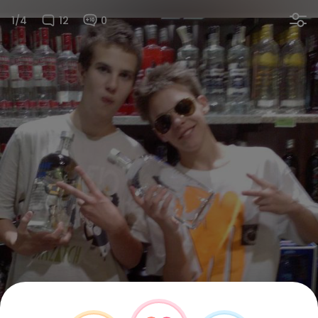
1/4
12
0