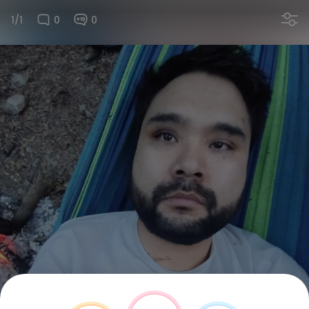
1/1
0
0