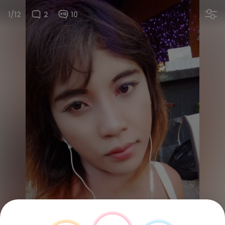
1/12
2
10