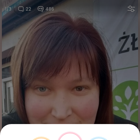
1/3
22
486