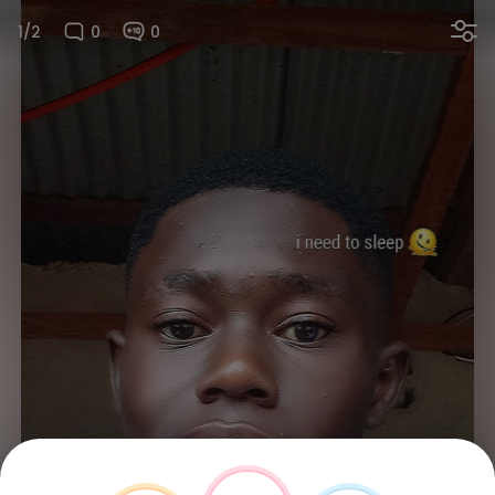
1/2
0
0