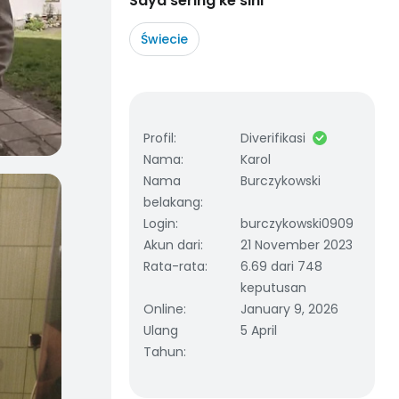
Saya sering ke sini
Świecie
Profil
:
Diverifikasi
Nama
:
Karol
Nama
Burczykowski
belakang
:
Login
:
burczykowski0909
Akun dari
:
21 November 2023
Rata-rata
:
6.69 dari 748
keputusan
Online
:
January 9, 2026
Ulang
5 April
Tahun
: