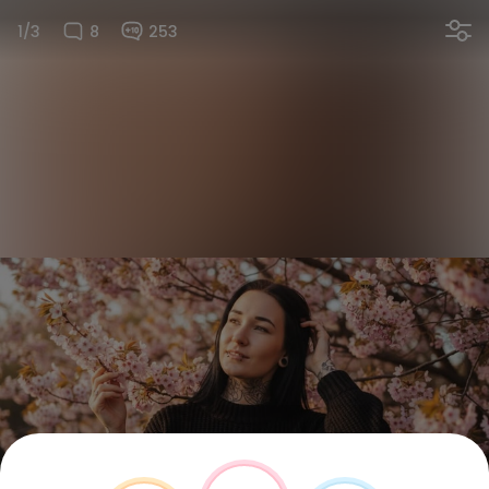
1/3
8
253