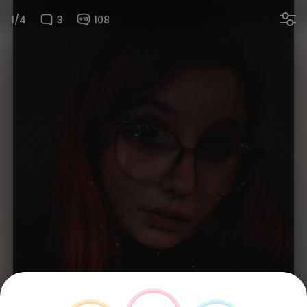
1/4
3
108