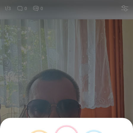
1/3
0
0