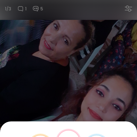
1/3
1
5