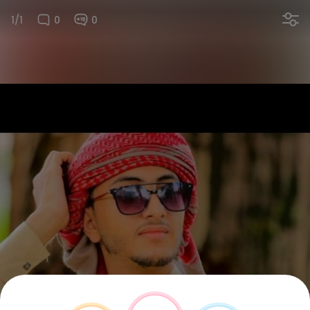
1/1
0
0